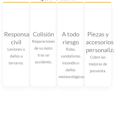
Responsabilidad
Colisión
A todo
Piezas y
civil
riesgo
accesorios
Reparaciones
de su moto
personaliz
Lesiones o
Robo,
tras un
daños a
vandalismo,
Cubre las
accidente.
terceros.
incendio o
mejoras de
daños
posventa.
meteorológicos.