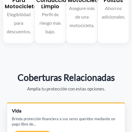
Para
Conducción
Motocicletas
Pólizas
Motocicletas
Limpio
Asegure más
Ahorros
Elegibilidad
Perfil de
de una
adicionales.
para
riesgo más
motocicleta.
descuentos.
bajo.
Coberturas Relacionadas
Amplía tu protección con estas opciones.
Vida
Brinda protección financiera a sus seres queridos mediante un
pago libre de...