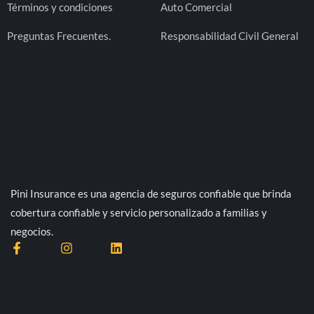
Términos y condiciones
Auto Comercial
Preguntas Frecuentes.
Responsabilidad Civil General
Pini Insurance es una agencia de seguros confiable que brinda
cobertura confiable y servicio personalizado a familias y
negocios.
F
I
L
a
n
i
c
s
n
e
t
k
b
a
e
o
g
d