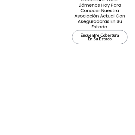
Llámenos Hoy Para
Conocer Nuestra
Asociación Actual Con
Aseguradoras En Su
Estado.
Encuentre Cobertura
En Su Estado
¿No está seguro de qué póliza es la
adecuada para usted?
Obtenga asesoría personalizada de un agente de
seguros con licencia.
Obtenga asesoría personalizada.