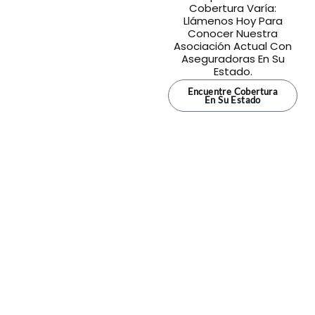
Cobertura Varía:
Llámenos Hoy Para
Conocer Nuestra
Asociación Actual Con
Aseguradoras En Su
Estado.
Encuentre Cobertura
En Su Estado
¿No está seguro de qué póliza es la
adecuada para usted?
Obtenga asesoría personalizada de un agente de
seguros con licencia.
Obtenga asesoría personalizada.