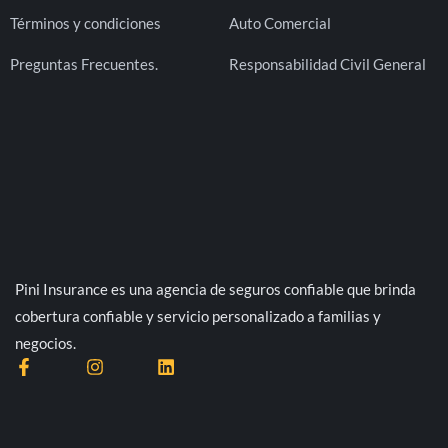
Términos y condiciones
Auto Comercial
Preguntas Frecuentes.
Responsabilidad Civil General
Pini Insurance es una agencia de seguros confiable que brinda
cobertura confiable y servicio personalizado a familias y
negocios.
F
I
L
a
n
i
c
s
n
e
t
k
b
a
e