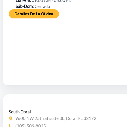
Lun-Vie
09:00 AM - 06:00 PM
Sáb-Dom
Cerrado
Detalles De La Oficina
South Doral
9600 NW 25th St suite 3b, Doral, FL 33172
(305) 509-8035