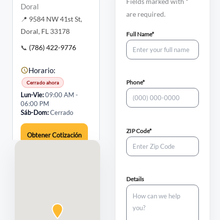
Fields marked with *
Doral
en
are required.
📍 9584 NW 41st St,
una
Doral, FL 33178
nueva
(required)
Full Name*
pestaña
📞
(786) 422-9776
Horario:
(required)
Phone*
Cerrado ahora
Lun-Vie
09:00 AM -
06:00 PM
Sáb-Dom
Cerrado
(required)
ZIP Code*
Obtener Cotización
Cómo Llegar
Details