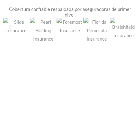
Cobertura confiable respaldada por aseguradoras de primer
nivel.
¿No está seguro de qué póliza es la
adecuada para usted?
Obtenga asesoría personalizada de un agente de
seguros con licencia.
Obtenga asesoría personalizada.