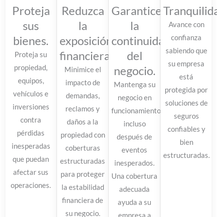
Proteja
Reduzca
Garantice
Tranquilid
sus
la
la
Avance con
bienes.
exposición
continuidad
confianza
sabiendo que
financiera.
del
Proteja su
su empresa
propiedad,
negocio.
Minimice el
está
equipos,
impacto de
Mantenga su
protegida por
vehículos e
demandas,
negocio en
soluciones de
inversiones
reclamos y
funcionamiento
seguros
contra
daños a la
incluso
confiables y
pérdidas
propiedad con
después de
bien
inesperadas
coberturas
eventos
estructuradas.
que puedan
estructuradas
inesperados.
afectar sus
para proteger
Una cobertura
operaciones.
la estabilidad
adecuada
financiera de
ayuda a su
su negocio.
empresa a