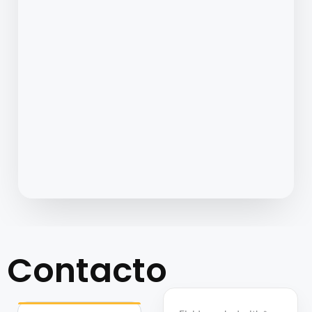
Contacto
abre