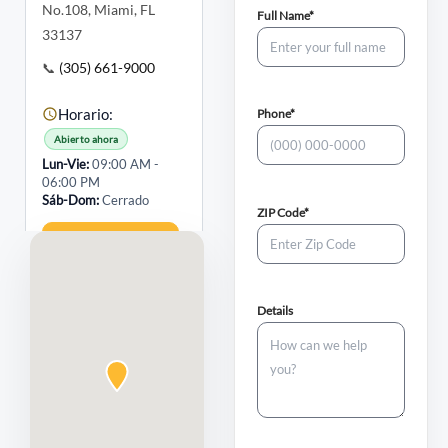
No.108, Miami, FL
nueva
(required)
Full Name*
33137
pestaña
📞
(305) 661-9000
(required)
Horario:
Phone*
Abierto ahora
Lun-Vie
09:00 AM -
06:00 PM
Sáb-Dom
Cerrado
(required)
ZIP Code*
Obtener Cotización
Cómo Llegar
Details