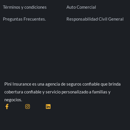
Términos y condiciones
Auto Comercial
Preguntas Frecuentes.
Responsabilidad Civil General
Pini Insurance es una agencia de seguros confiable que brinda
cobertura confiable y servicio personalizado a familias y
negocios.
F
I
L
a
n
i
c
s
n
e
t
k
b
a
e