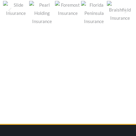
¿No está seguro de qué póliza es la
adecuada para usted?
Obtenga asesoría personalizada de un agente de
seguros con licencia.
Obtenga asesoría personalizada.