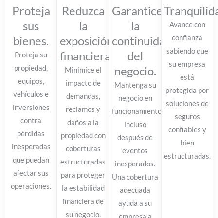
Proteja
Reduzca
Garantice
Tranquilid
sus
la
la
Avance con
bienes.
exposición
continuidad
confianza
sabiendo que
financiera.
del
Proteja su
su empresa
propiedad,
negocio.
Minimice el
está
equipos,
impacto de
Mantenga su
protegida por
vehículos e
demandas,
negocio en
soluciones de
inversiones
reclamos y
funcionamiento
seguros
contra
daños a la
incluso
confiables y
pérdidas
propiedad con
después de
bien
inesperadas
coberturas
eventos
estructuradas.
que puedan
estructuradas
inesperados.
afectar sus
para proteger
Una cobertura
operaciones.
la estabilidad
adecuada
financiera de
ayuda a su
su negocio.
empresa a