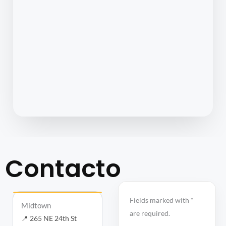
Contacto
abre
Fields marked with *
Midtown
en
are required.
📍 265 NE 24th St
una