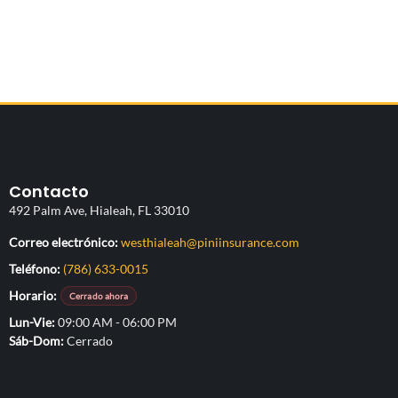
Obtenga asesoría personalizada.
Contacto
492 Palm Ave, Hialeah, FL 33010
(abre su aplicació
Correo electrónico:
westhialeah@piniinsurance.com
Teléfono:
(786) 633-0015
Horario:
Cerrado ahora
Lun-Vie
09:00 AM - 06:00 PM
Sáb-Dom
Cerrado