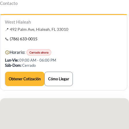
Contacto
abre
West Hialeah
en
📍 492 Palm Ave, Hialeah, FL 33010
una
nueva
📞
(786) 633-0015
pestaña
Horario:
Cerrado ahora
Lun-Vie
09:00 AM - 06:00 PM
Sáb-Dom
Cerrado
Obtener Cotización
Cómo Llegar